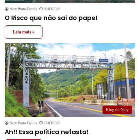
Nery Porto Fabres
30/03/2026
O Risco que não sai do papel
Leia mais »
Blog do Nery
Nery Porto Fabres
25/03/2026
Ah!! Essa política nefasta!