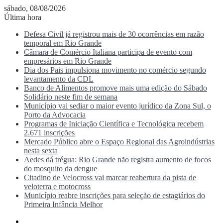
sábado, 08/08/2026
Última hora
Defesa Civil já registrou mais de 30 ocorrências em razão
temporal em Rio Grande
Câmara de Comércio Italiana participa de evento com
empresários em Rio Grande
Dia dos Pais impulsiona movimento no comércio segundo
levantamento da CDL
Banco de Alimentos promove mais uma edição do Sábado
Solidário neste fim de semana
Município vai sediar o maior evento jurídico da Zona Sul, o
Porto da Advocacia
Programas de Iniciação Científica e Tecnológica recebem
2.671 inscrições
Mercado Público abre o Espaço Regional das Agroindústrias
nesta sexta
Aedes dá trégua: Rio Grande não registra aumento de focos
do mosquito da dengue
Citadino de Velocross vai marcar reabertura da pista de
veloterra e motocross
Município reabre inscrições para seleção de estagiários do
Primeira Infância Melhor
Menu