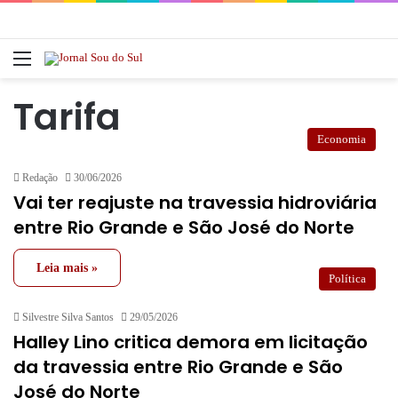
Menu
Pr
Tarifa
Economia
Redação
30/06/2026
Vai ter reajuste na travessia hidroviária
entre Rio Grande e São José do Norte
Leia mais »
Política
Silvestre Silva Santos
29/05/2026
Halley Lino critica demora em licitação
da travessia entre Rio Grande e São
José do Norte