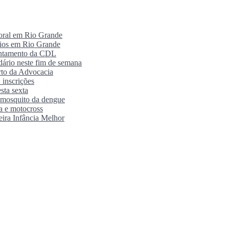
poral em Rio Grande
rios em Rio Grande
antamento da CDL
ário neste fim de semana
orto da Advocacia
 inscrições
sta sexta
o mosquito da dengue
ra e motocross
eira Infância Melhor