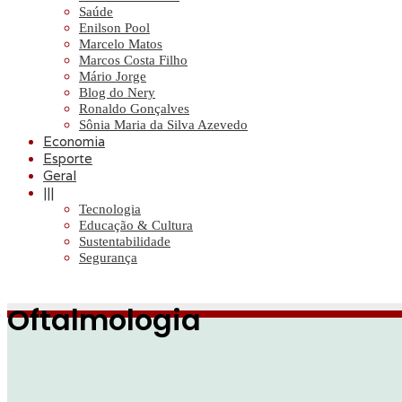
Saúde
Enilson Pool
Marcelo Matos
Marcos Costa Filho
Mário Jorge
Blog do Nery
Ronaldo Gonçalves
Sônia Maria da Silva Azevedo
Economia
Esporte
Geral
|||
Tecnologia
Educação & Cultura
Sustentabilidade
Segurança
Oftalmologia