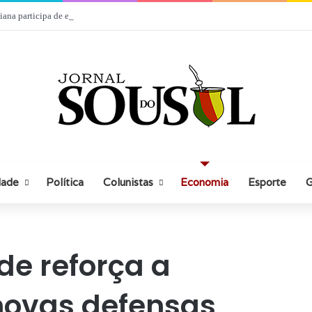
iana participa de evento com empresários em Rio Grande
dade
Política
Colunistas
Economia
Esporte
G
de reforça a
ovas defensas