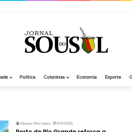
iana participa de evento com empresários em Rio Grande
dade
Política
Colunistas
Economia
Esporte
G
Silvestre Silva Santos
02/03/2026
Porto de Rio Grande reforça a