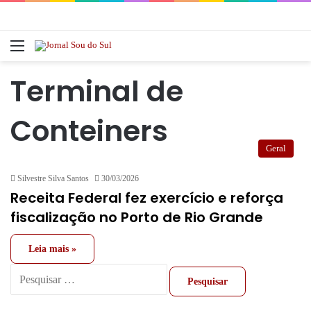
Menu
Pr
Terminal de
Conteiners
Geral
Silvestre Silva Santos
30/03/2026
Receita Federal fez exercício e reforça
fiscalização no Porto de Rio Grande
Leia mais »
Pesquisar
por: