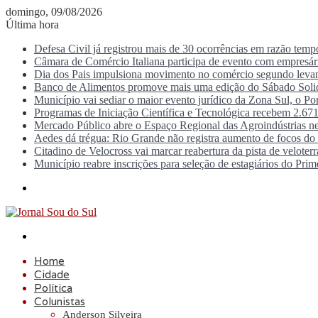
domingo, 09/08/2026
Última hora
Defesa Civil já registrou mais de 30 ocorrências em razão tem
Câmara de Comércio Italiana participa de evento com empresá
Dia dos Pais impulsiona movimento no comércio segundo lev
Banco de Alimentos promove mais uma edição do Sábado Solid
Município vai sediar o maior evento jurídico da Zona Sul, o P
Programas de Iniciação Científica e Tecnológica recebem 2.671
Mercado Público abre o Espaço Regional das Agroindústrias ne
Aedes dá trégua: Rio Grande não registra aumento de focos d
Citadino de Velocross vai marcar reabertura da pista de veloter
Município reabre inscrições para seleção de estagiários do Prim
Menu
Procurar
por
Home
Cidade
Política
Colunistas
Anderson Silveira