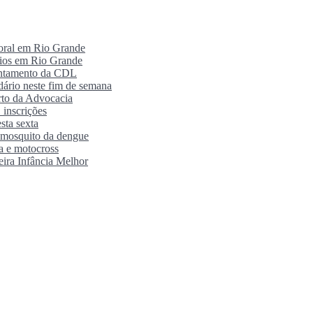
poral em Rio Grande
rios em Rio Grande
antamento da CDL
ário neste fim de semana
orto da Advocacia
 inscrições
sta sexta
o mosquito da dengue
ra e motocross
eira Infância Melhor