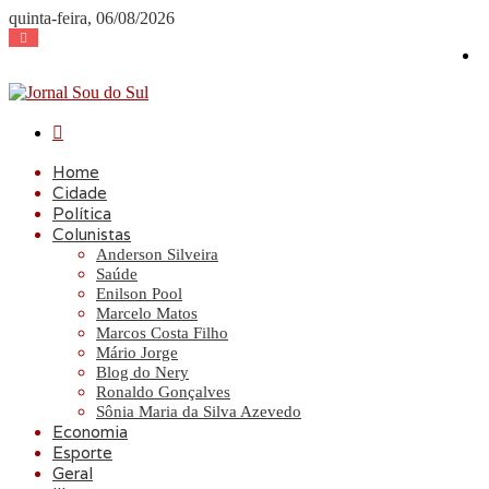
quinta-feira, 06/08/2026
Procurar
por
Home
Cidade
Política
Colunistas
Anderson Silveira
Saúde
Enilson Pool
Marcelo Matos
Marcos Costa Filho
Mário Jorge
Blog do Nery
Ronaldo Gonçalves
Sônia Maria da Silva Azevedo
Economia
Esporte
Geral