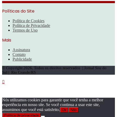
Políticas do Site
Política de Cookies
Política de Privacidade
Termos de Uso
Mais
Assinatura
Contato
Publicidade
© Copyright 2026, Todos os direitos reservados | Jornal Sou do
Sul | Rio Grande/RS
Botão
Voltar
ao
topo
Nós utilizamos cookies para garantir que você tenha a melhor
experiência em nosso site. Se você continua a usar este site,
assumimos que você está satisfeito.
Ok
Não
Política de privacidade