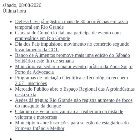
sábado, 08/08/2026
Última hora
Defesa Civil já registrou mais de 30 ocorrências em razão
temporal em Rio Grande
Câmara de Comércio Italiana participa de evento com
empresários em Rio Grande
Dia dos Pais impulsiona movimento no comércio segundo
levantamento da CDL
Banco de Alimentos promove mais uma edição do Sábado
Solidário neste fim de semana
Município vai sediar o maior evento jurídico da Zona Sul, o
Porto da Advocacia
Programas de Iniciação Científica e Tecnológica recebem
2.671 inscrições
Mercado Público abre o Espaço Regional das Agroindústrias
nesta sexta
Aedes dá trégua: Rio Grande não registra aumento de focos
do mosquito da dengue
Citadino de Velocross vai marcar reabertura da pista de
veloterra e motocross
Município reabre inscrições para seleção de estagiários do
Primeira Infância Melhor
Menu