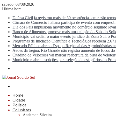
sábado, 08/08/2026
Última hora
Defesa Civil já registrou mais de 30 ocorrências em razão tem
Câmara de Comércio Italiana participa de evento com empresá
Dia dos Pais impulsiona movimento no comércio segundo lev
Banco de Alimentos promove mais uma edição do Sábado Solid
Município vai sediar o maior evento jurídico da Zona Sul, o P
Programas de Iniciação Científica e Tecnológica recebem 2.671
Mercado Público abre o Espaço Regional das Agroindústrias ne
Aedes dá trégua: Rio Grande não registra aumento de focos d
Citadino de Velocross vai marcar reabertura da pista de veloter
Município reabre inscrições para seleção de estagiários do Prim
Menu
Procurar
por
Home
Cidade
Política
Colunistas
Anderson Silveira