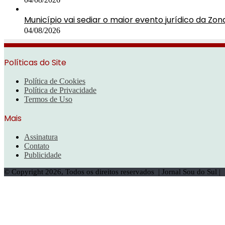
Município vai sediar o maior evento jurídico da Zon
04/08/2026
Políticas do Site
Política de Cookies
Política de Privacidade
Termos de Uso
Mais
Assinatura
Contato
Publicidade
© Copyright 2026, Todos os direitos reservados | Jornal Sou do Sul 
Botão
Voltar
ao
topo