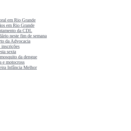
poral em Rio Grande
rios em Rio Grande
antamento da CDL
ário neste fim de semana
orto da Advocacia
 inscrições
sta sexta
o mosquito da dengue
ra e motocross
eira Infância Melhor