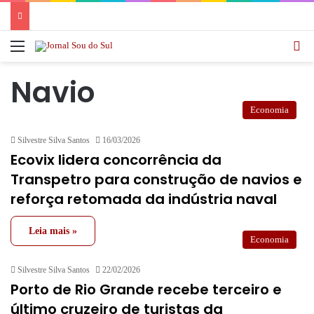
Menu
Pr
Navio
Economia
Silvestre Silva Santos
16/03/2026
Ecovix lidera concorrência da
Transpetro para construção de navios e
reforça retomada da indústria naval
Leia mais »
Economia
Silvestre Silva Santos
22/02/2026
Porto de Rio Grande recebe terceiro e
último cruzeiro de turistas da