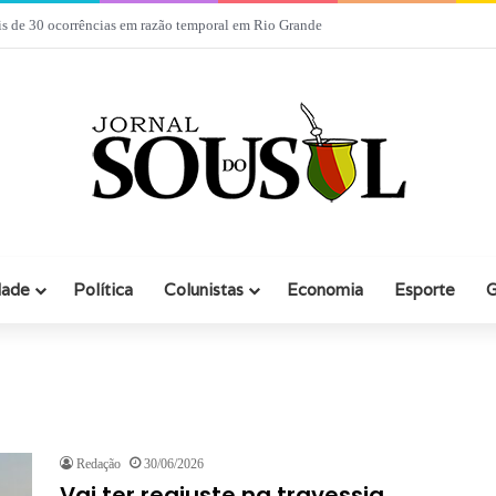
a participa de evento com empresários em Rio Grande
dade
Política
Colunistas
Economia
Esporte
G
Redação
30/06/2026
Vai ter reajuste na travessia