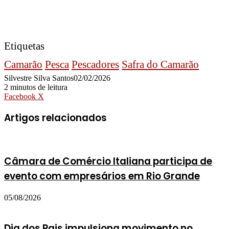
Etiquetas
Camarão
Pesca
Pescadores
Safra do Camarão
Silvestre Silva Santos
02/02/2026
2 minutos de leitura
WhatsApp
Compartilhar
Imprimir
Facebook
X
via
e-
Artigos relacionados
mail
Câmara de Comércio Italiana participa de
evento com empresários em Rio Grande
05/08/2026
Dia dos Pais impulsiona movimento no