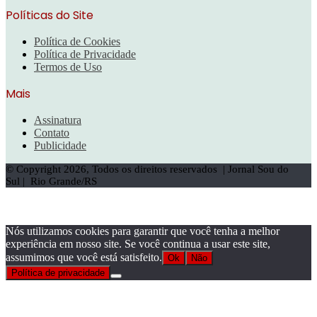
Políticas do Site
Política de Cookies
Política de Privacidade
Termos de Uso
Mais
Assinatura
Contato
Publicidade
© Copyright 2026, Todos os direitos reservados | Jornal Sou do
Sul | Rio Grande/RS
Facebook
X
WhatsApp
Telegram
Botão
Voltar
ao
Nós utilizamos cookies para garantir que você tenha a melhor
topo
experiência em nosso site. Se você continua a usar este site,
assumimos que você está satisfeito.
Ok
Não
Política de privacidade