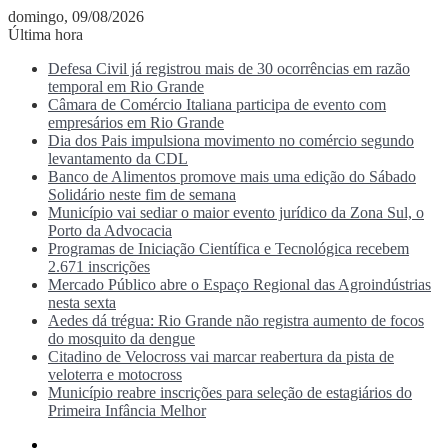
domingo, 09/08/2026
Última hora
Defesa Civil já registrou mais de 30 ocorrências em razão
temporal em Rio Grande
Câmara de Comércio Italiana participa de evento com
empresários em Rio Grande
Dia dos Pais impulsiona movimento no comércio segundo
levantamento da CDL
Banco de Alimentos promove mais uma edição do Sábado
Solidário neste fim de semana
Município vai sediar o maior evento jurídico da Zona Sul, o
Porto da Advocacia
Programas de Iniciação Científica e Tecnológica recebem
2.671 inscrições
Mercado Público abre o Espaço Regional das Agroindústrias
nesta sexta
Aedes dá trégua: Rio Grande não registra aumento de focos
do mosquito da dengue
Citadino de Velocross vai marcar reabertura da pista de
veloterra e motocross
Município reabre inscrições para seleção de estagiários do
Primeira Infância Melhor
Menu