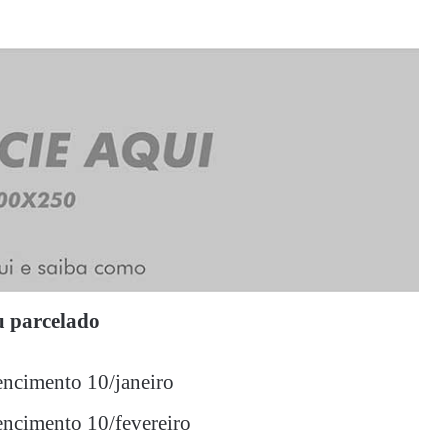
 parcelado
encimento 10/janeiro
encimento 10/fevereiro