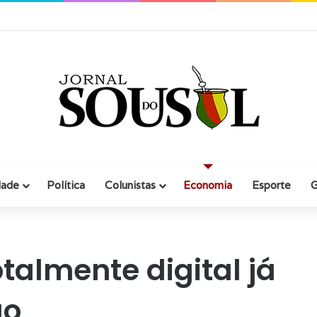
a movimento no comércio segundo levantamento da CDL
dade
Política
Colunistas
Economia
Esporte
G
otalmente digital já
ão