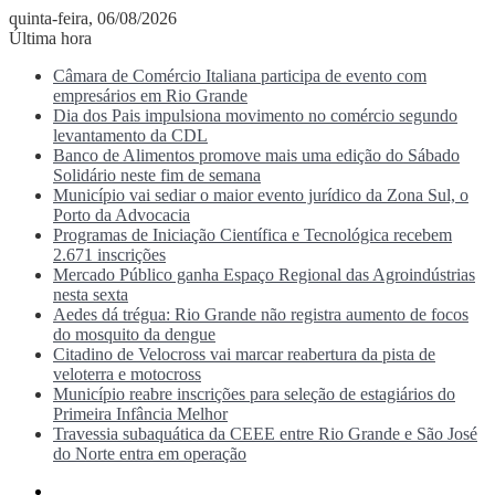
quinta-feira, 06/08/2026
Última hora
Câmara de Comércio Italiana participa de evento com
empresários em Rio Grande
Dia dos Pais impulsiona movimento no comércio segundo
levantamento da CDL
Banco de Alimentos promove mais uma edição do Sábado
Solidário neste fim de semana
Município vai sediar o maior evento jurídico da Zona Sul, o
Porto da Advocacia
Programas de Iniciação Científica e Tecnológica recebem
2.671 inscrições
Mercado Público ganha Espaço Regional das Agroindústrias
nesta sexta
Aedes dá trégua: Rio Grande não registra aumento de focos
do mosquito da dengue
Citadino de Velocross vai marcar reabertura da pista de
veloterra e motocross
Município reabre inscrições para seleção de estagiários do
Primeira Infância Melhor
Travessia subaquática da CEEE entre Rio Grande e São José
do Norte entra em operação
Menu