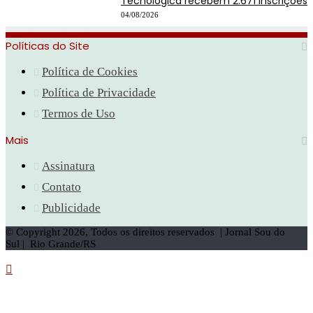
Tecnológica recebem 2.671 inscrições
04/08/2026
Políticas do Site
Política de Cookies
Política de Privacidade
Termos de Uso
Mais
Assinatura
Contato
Publicidade
© Copyright 2026, Todos os direitos reservados | Jornal Sou do
Sul | Rio Grande/RS
Botão
Voltar
ao
topo