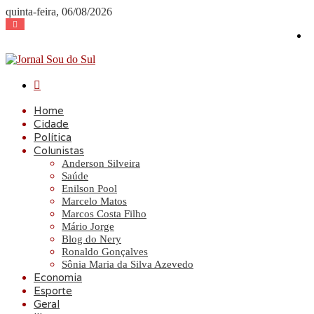
quinta-feira, 06/08/2026
Procurar
por
Home
Cidade
Política
Colunistas
Anderson Silveira
Saúde
Enilson Pool
Marcelo Matos
Marcos Costa Filho
Mário Jorge
Blog do Nery
Ronaldo Gonçalves
Sônia Maria da Silva Azevedo
Economia
Esporte
Geral