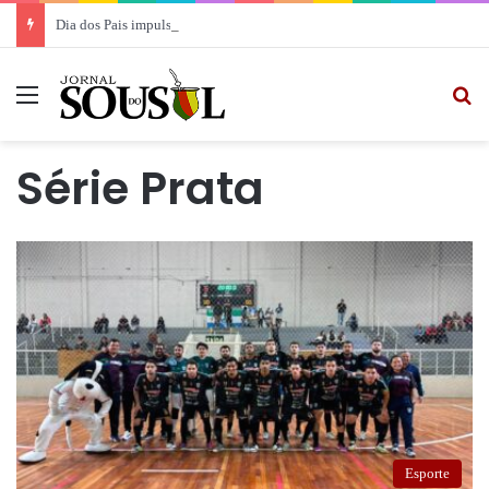
Dia dos Pais impulsiona movimento no comércio segundo levantamento da CDL
Menu
Pr
Série Prata
Esporte