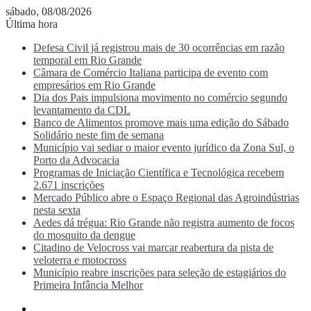
sábado, 08/08/2026
Última hora
Defesa Civil já registrou mais de 30 ocorrências em razão
temporal em Rio Grande
Câmara de Comércio Italiana participa de evento com
empresários em Rio Grande
Dia dos Pais impulsiona movimento no comércio segundo
levantamento da CDL
Banco de Alimentos promove mais uma edição do Sábado
Solidário neste fim de semana
Município vai sediar o maior evento jurídico da Zona Sul, o
Porto da Advocacia
Programas de Iniciação Científica e Tecnológica recebem
2.671 inscrições
Mercado Público abre o Espaço Regional das Agroindústrias
nesta sexta
Aedes dá trégua: Rio Grande não registra aumento de focos
do mosquito da dengue
Citadino de Velocross vai marcar reabertura da pista de
veloterra e motocross
Município reabre inscrições para seleção de estagiários do
Primeira Infância Melhor
Menu