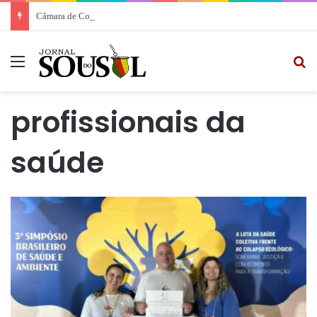
Câmara de Comércio Italiana participa de evento com empresários em Rio Grande
Menu
Pr
profissionais da
saúde