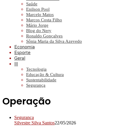
Saúde
Enilson Pool
Marcelo Matos
Marcos Costa Filho
Mário Jorge
Blog do Nery
Ronaldo Gonçalves
Sônia Maria da Silva Azevedo
Economia
Esporte
Geral
|||
Tecnologia
Educação & Cultura
Sustentabilidade
Segurança
Operação
Segurança
Silvestre Silva Santos
22/05/2026