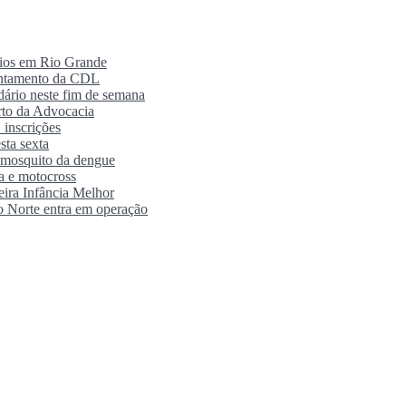
rios em Rio Grande
antamento da CDL
ário neste fim de semana
orto da Advocacia
 inscrições
sta sexta
o mosquito da dengue
ra e motocross
eira Infância Melhor
o Norte entra em operação