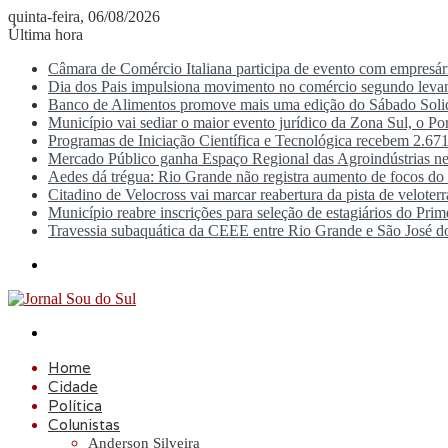
quinta-feira, 06/08/2026
Última hora
Câmara de Comércio Italiana participa de evento com empresá
Dia dos Pais impulsiona movimento no comércio segundo lev
Banco de Alimentos promove mais uma edição do Sábado Solid
Município vai sediar o maior evento jurídico da Zona Sul, o P
Programas de Iniciação Científica e Tecnológica recebem 2.671
Mercado Público ganha Espaço Regional das Agroindústrias ne
Aedes dá trégua: Rio Grande não registra aumento de focos d
Citadino de Velocross vai marcar reabertura da pista de veloter
Município reabre inscrições para seleção de estagiários do Prim
Travessia subaquática da CEEE entre Rio Grande e São José d
Menu
Procurar
por
Home
Cidade
Política
Colunistas
Anderson Silveira