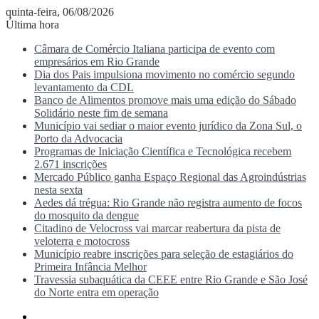
quinta-feira, 06/08/2026
Última hora
Câmara de Comércio Italiana participa de evento com
empresários em Rio Grande
Dia dos Pais impulsiona movimento no comércio segundo
levantamento da CDL
Banco de Alimentos promove mais uma edição do Sábado
Solidário neste fim de semana
Município vai sediar o maior evento jurídico da Zona Sul, o
Porto da Advocacia
Programas de Iniciação Científica e Tecnológica recebem
2.671 inscrições
Mercado Público ganha Espaço Regional das Agroindústrias
nesta sexta
Aedes dá trégua: Rio Grande não registra aumento de focos
do mosquito da dengue
Citadino de Velocross vai marcar reabertura da pista de
veloterra e motocross
Município reabre inscrições para seleção de estagiários do
Primeira Infância Melhor
Travessia subaquática da CEEE entre Rio Grande e São José
do Norte entra em operação
Menu