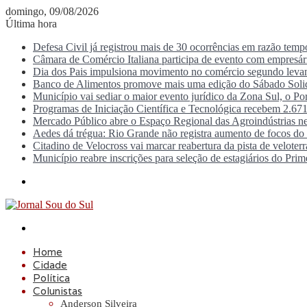
domingo, 09/08/2026
Última hora
Defesa Civil já registrou mais de 30 ocorrências em razão tem
Câmara de Comércio Italiana participa de evento com empresá
Dia dos Pais impulsiona movimento no comércio segundo lev
Banco de Alimentos promove mais uma edição do Sábado Solid
Município vai sediar o maior evento jurídico da Zona Sul, o P
Programas de Iniciação Científica e Tecnológica recebem 2.671
Mercado Público abre o Espaço Regional das Agroindústrias ne
Aedes dá trégua: Rio Grande não registra aumento de focos d
Citadino de Velocross vai marcar reabertura da pista de veloter
Município reabre inscrições para seleção de estagiários do Prim
Menu
Procurar
por
Home
Cidade
Política
Colunistas
Anderson Silveira