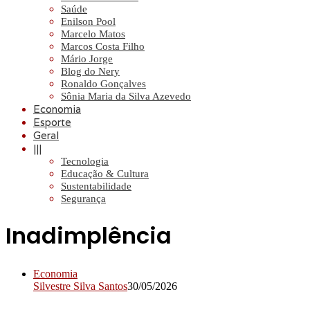
Saúde
Enilson Pool
Marcelo Matos
Marcos Costa Filho
Mário Jorge
Blog do Nery
Ronaldo Gonçalves
Sônia Maria da Silva Azevedo
Economia
Esporte
Geral
|||
Tecnologia
Educação & Cultura
Sustentabilidade
Segurança
Inadimplência
Economia
Silvestre Silva Santos
30/05/2026