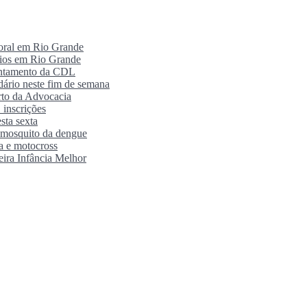
poral em Rio Grande
rios em Rio Grande
antamento da CDL
ário neste fim de semana
orto da Advocacia
 inscrições
sta sexta
o mosquito da dengue
ra e motocross
eira Infância Melhor