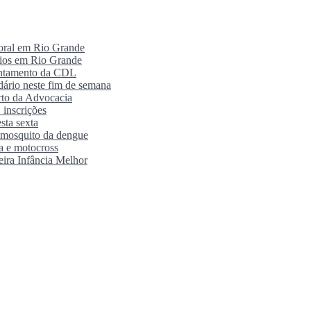
poral em Rio Grande
rios em Rio Grande
antamento da CDL
ário neste fim de semana
orto da Advocacia
 inscrições
sta sexta
o mosquito da dengue
ra e motocross
eira Infância Melhor