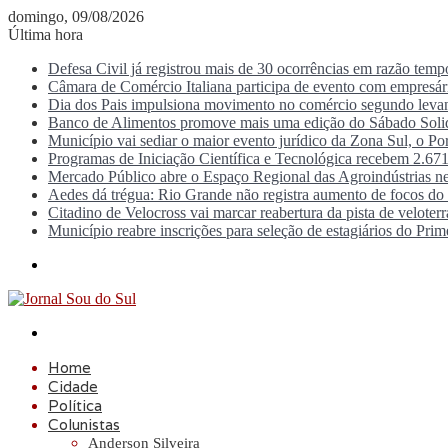
domingo, 09/08/2026
Última hora
Defesa Civil já registrou mais de 30 ocorrências em razão tem
Câmara de Comércio Italiana participa de evento com empresá
Dia dos Pais impulsiona movimento no comércio segundo lev
Banco de Alimentos promove mais uma edição do Sábado Solid
Município vai sediar o maior evento jurídico da Zona Sul, o P
Programas de Iniciação Científica e Tecnológica recebem 2.671
Mercado Público abre o Espaço Regional das Agroindústrias ne
Aedes dá trégua: Rio Grande não registra aumento de focos d
Citadino de Velocross vai marcar reabertura da pista de veloter
Município reabre inscrições para seleção de estagiários do Prim
Menu
Procurar
por
Home
Cidade
Política
Colunistas
Anderson Silveira