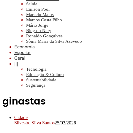
Saúde
Enilson Pool
Marcelo Matos
Marcos Costa Filho
Mário Jorge
Blog do Nery
Ronaldo Gonçalves
Sônia Maria da Silva Azevedo
Economia
Esporte
Geral
|||
Tecnologia
Educação & Cultura
Sustentabilidade
Segurança
ginastas
Cidade
Silvestre Silva Santos
25/03/2026