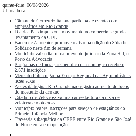
quinta-feira, 06/08/2026
Última hora
Câmara de Comércio Italiana participa de evento com
empresários em Rio Grande
Dia dos Pais impulsiona movimento no comércio segundo
levantamento da CDL
Banco de Alimentos promove mais uma edição do Sábado
Solidário neste fim de semana
Município vai sediar o maior evento jurídico da Zona Sul, o
Porto da Advocacia
Programas de Iniciação Científica e Tecnológica recebem
2.671 inscrições
Mercado Público ganha Espaço Regional das Agroindústrias
nesta sexta
Aedes dá trégua: Rio Grande não registra aumento de focos
do mosquito da dengue
Citadino de Velocross vai marcar reabertura da pista de
veloterra e motocross
Município reabre inscrições para seleção de estagiários do
Primeira Infância Melhor
Travessia subaquática da CEEE entre Rio Grande e São José
do Norte entra em operação
Menu