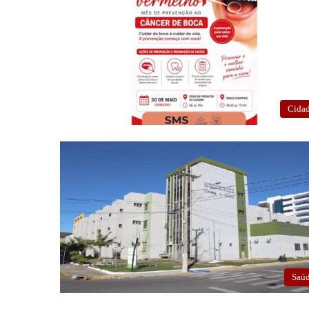
Cida
Saú