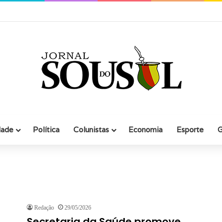
iana participa de evento com empresários em Rio Grande
dade
Política
Colunistas
Economia
Esporte
G
Redação
29/05/2026
Secretaria da Saúde promove