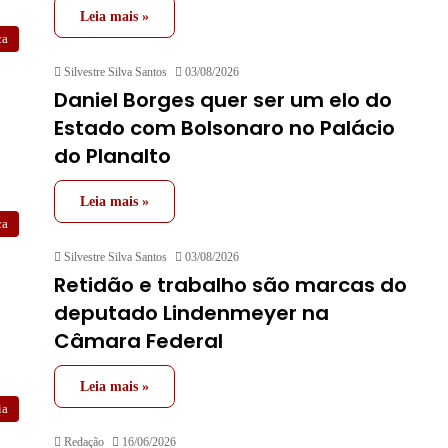
Leia mais »
ca
Silvestre Silva Santos
03/08/2026
Daniel Borges quer ser um elo do
Estado com Bolsonaro no Palácio
do Planalto
Leia mais »
ca
Silvestre Silva Santos
03/08/2026
Retidão e trabalho são marcas do
deputado Lindenmeyer na
Câmara Federal
Leia mais »
ia
Redação
16/06/2026