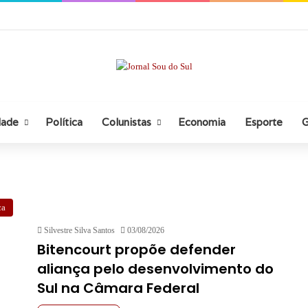
dade
Política
Colunistas
Economia
Esporte
G
ca
Silvestre Silva Santos
03/08/2026
Bitencourt propõe defender
aliança pelo desenvolvimento do
Sul na Câmara Federal