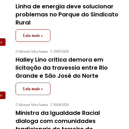
Linha de energia deve solucionar
problemas no Parque do Sindicato
Rural
Leia mais »
ca
Silvestre Silva Santos
29/05/2026
Halley Lino critica demora em
licitação da travessia entre Rio
Grande e São José do Norte
Leia mais »
de
Silvestre Silva Santos
30/04/2026
Ministra da Igualdade Racial
dialoga com comunidades
tradicionais de terreiro de