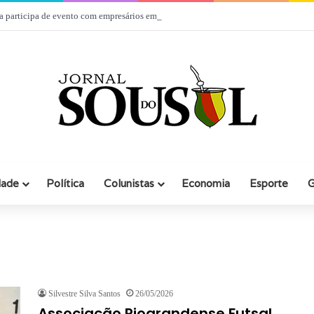
a participa de evento com empresários em Rio Grande
dade
Política
Colunistas
Economia
Esporte
G
Silvestre Silva Santos
26/05/2026
Associação Riograndense Futsal