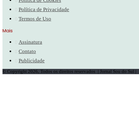
Política de Cookies
Política de Privacidade
Termos de Uso
Mais
Assinatura
Contato
Publicidade
© Copyright 2026, Todos os direitos reservados | Jornal Sou do Sul 
Botão
Voltar
ao
topo