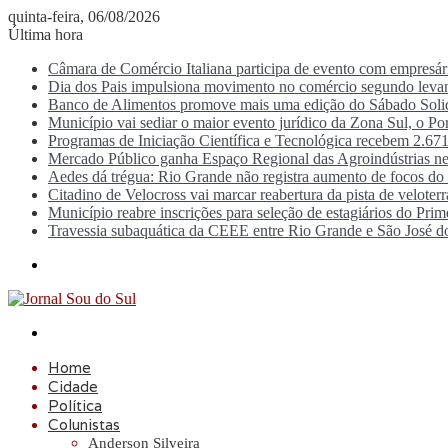
quinta-feira, 06/08/2026
Última hora
Câmara de Comércio Italiana participa de evento com empresá
Dia dos Pais impulsiona movimento no comércio segundo lev
Banco de Alimentos promove mais uma edição do Sábado Solid
Município vai sediar o maior evento jurídico da Zona Sul, o P
Programas de Iniciação Científica e Tecnológica recebem 2.671
Mercado Público ganha Espaço Regional das Agroindústrias ne
Aedes dá trégua: Rio Grande não registra aumento de focos d
Citadino de Velocross vai marcar reabertura da pista de veloter
Município reabre inscrições para seleção de estagiários do Prim
Travessia subaquática da CEEE entre Rio Grande e São José d
Menu
Procurar
por
Home
Cidade
Política
Colunistas
Anderson Silveira