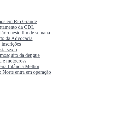
rios em Rio Grande
antamento da CDL
ário neste fim de semana
orto da Advocacia
 inscrições
sta sexta
o mosquito da dengue
ra e motocross
eira Infância Melhor
o Norte entra em operação