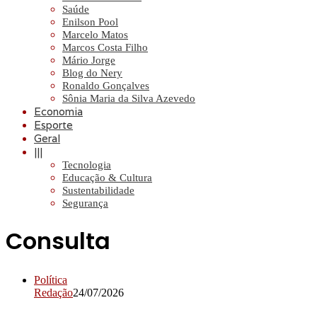
Saúde
Enilson Pool
Marcelo Matos
Marcos Costa Filho
Mário Jorge
Blog do Nery
Ronaldo Gonçalves
Sônia Maria da Silva Azevedo
Economia
Esporte
Geral
|||
Tecnologia
Educação & Cultura
Sustentabilidade
Segurança
Consulta
Política
Redação
24/07/2026