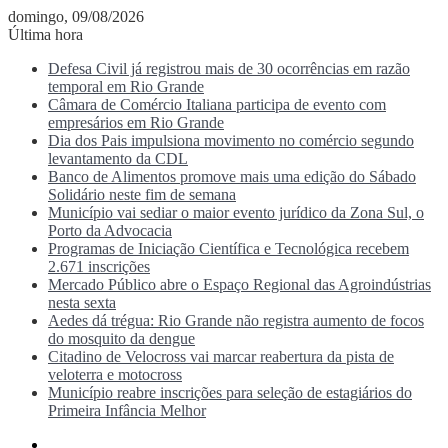
domingo, 09/08/2026
Última hora
Defesa Civil já registrou mais de 30 ocorrências em razão
temporal em Rio Grande
Câmara de Comércio Italiana participa de evento com
empresários em Rio Grande
Dia dos Pais impulsiona movimento no comércio segundo
levantamento da CDL
Banco de Alimentos promove mais uma edição do Sábado
Solidário neste fim de semana
Município vai sediar o maior evento jurídico da Zona Sul, o
Porto da Advocacia
Programas de Iniciação Científica e Tecnológica recebem
2.671 inscrições
Mercado Público abre o Espaço Regional das Agroindústrias
nesta sexta
Aedes dá trégua: Rio Grande não registra aumento de focos
do mosquito da dengue
Citadino de Velocross vai marcar reabertura da pista de
veloterra e motocross
Município reabre inscrições para seleção de estagiários do
Primeira Infância Melhor
Menu