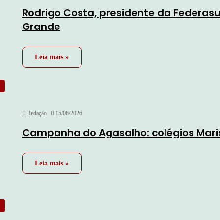
Rodrigo Costa, presidente da Federasul
Grande
Leia mais »
Redação
15/06/2026
Campanha do Agasalho: colégios Maris
Leia mais »