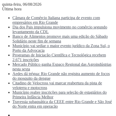
quinta-feira, 06/08/2026
Última hora
Câmara de Comércio Italiana participa de evento com
empresários em Rio Grande
Dia dos Pais impulsiona movimento no comércio segundo
levantamento da CDL
Banco de Alimentos promove mais uma edição do Sábado
Solidário neste fim de semana
Município vai sediar o maior evento jurídico da Zona Sul, o
Porto da Advocacia
Programas de Iniciação Científica e Tecnológica recebem
2.671 inscrições
Mercado Público ganha Espaço Regional das Agroindústrias
nesta sexta
Aedes dá trégua: Rio Grande não registra aumento de focos
do mosquito da dengue
Citadino de Velocross vai marcar reabertura da pista de
veloterra e motocross
Município reabre inscrições para seleção de estagiários do
Primeira Infância Melhor
Travessia subaquática da CEEE entre Rio Grande e São José
do Norte entra em operação
Menu