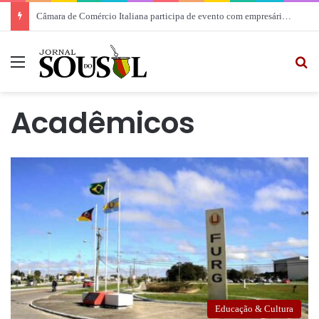
Câmara de Comércio Italiana participa de evento com empresários em Rio Grande
Menu
Pr
Acadêmicos
Educação & Cultura