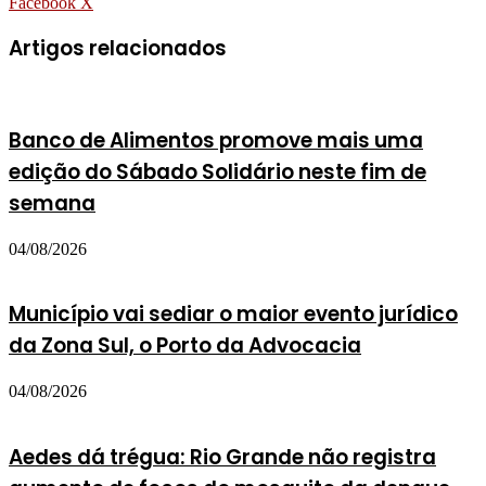
WhatsApp
Compartilhar
Imprimir
Facebook
X
via
e-
Artigos relacionados
mail
Banco de Alimentos promove mais uma
edição do Sábado Solidário neste fim de
semana
04/08/2026
Município vai sediar o maior evento jurídico
da Zona Sul, o Porto da Advocacia
04/08/2026
Aedes dá trégua: Rio Grande não registra