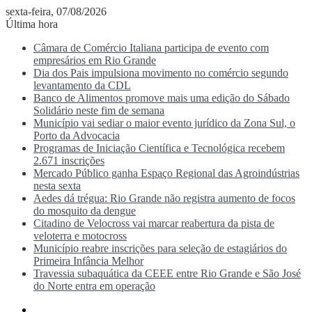
sexta-feira, 07/08/2026
Última hora
Câmara de Comércio Italiana participa de evento com
empresários em Rio Grande
Dia dos Pais impulsiona movimento no comércio segundo
levantamento da CDL
Banco de Alimentos promove mais uma edição do Sábado
Solidário neste fim de semana
Município vai sediar o maior evento jurídico da Zona Sul, o
Porto da Advocacia
Programas de Iniciação Científica e Tecnológica recebem
2.671 inscrições
Mercado Público ganha Espaço Regional das Agroindústrias
nesta sexta
Aedes dá trégua: Rio Grande não registra aumento de focos
do mosquito da dengue
Citadino de Velocross vai marcar reabertura da pista de
veloterra e motocross
Município reabre inscrições para seleção de estagiários do
Primeira Infância Melhor
Travessia subaquática da CEEE entre Rio Grande e São José
do Norte entra em operação
Menu