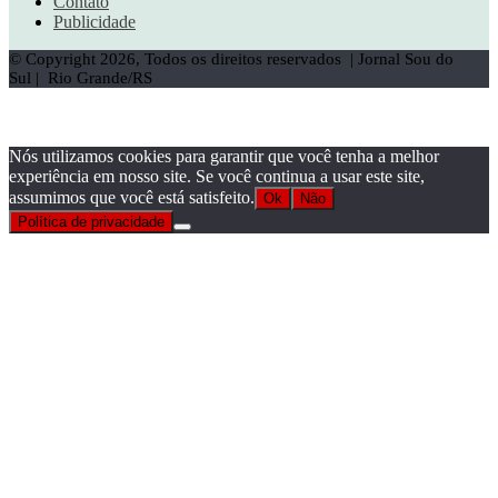
Contato
Publicidade
© Copyright 2026, Todos os direitos reservados | Jornal Sou do
Sul | Rio Grande/RS
Facebook
X
WhatsApp
Telegram
Botão
Voltar
ao
Nós utilizamos cookies para garantir que você tenha a melhor
topo
experiência em nosso site. Se você continua a usar este site,
assumimos que você está satisfeito.
Ok
Não
Política de privacidade