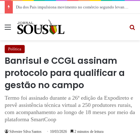
Dia dos Pais impulsiona movimento no comércio segundo levantamento da CDL
Menu
Pr
Política
Banrisul e CCGL assinam
protocolo para qualificar a
gestão no campo
Termo foi assinado durante a 26ª edição da Expodireto e
prevê assistência técnica virtual a 250 produtores rurais,
com acompanhamento ao longo de 18 meses por meio da
plataforma SmartCoop
Silvestre Silva Santos
10/03/2026
2 minutos de leitura