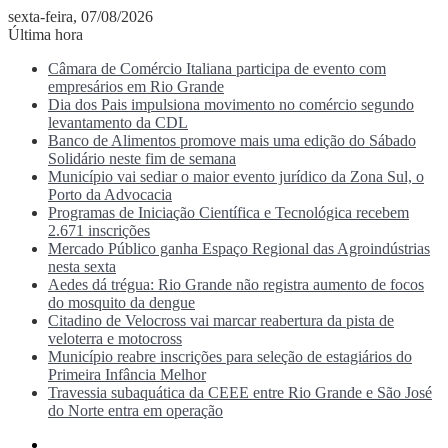
sexta-feira, 07/08/2026
Última hora
Câmara de Comércio Italiana participa de evento com
empresários em Rio Grande
Dia dos Pais impulsiona movimento no comércio segundo
levantamento da CDL
Banco de Alimentos promove mais uma edição do Sábado
Solidário neste fim de semana
Município vai sediar o maior evento jurídico da Zona Sul, o
Porto da Advocacia
Programas de Iniciação Científica e Tecnológica recebem
2.671 inscrições
Mercado Público ganha Espaço Regional das Agroindústrias
nesta sexta
Aedes dá trégua: Rio Grande não registra aumento de focos
do mosquito da dengue
Citadino de Velocross vai marcar reabertura da pista de
veloterra e motocross
Município reabre inscrições para seleção de estagiários do
Primeira Infância Melhor
Travessia subaquática da CEEE entre Rio Grande e São José
do Norte entra em operação
Menu