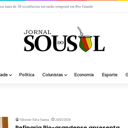
taliana participa de evento com empresários em Rio Grande
dade
Política
Colunistas
Economia
Esporte
G
Silvestre Silva Santos
24/03/2026
Refinaria Rio-grandense apresenta