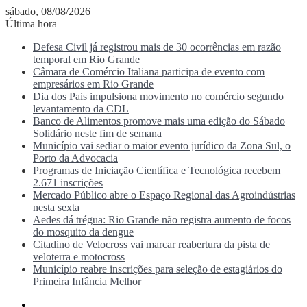
sábado, 08/08/2026
Última hora
Defesa Civil já registrou mais de 30 ocorrências em razão
temporal em Rio Grande
Câmara de Comércio Italiana participa de evento com
empresários em Rio Grande
Dia dos Pais impulsiona movimento no comércio segundo
levantamento da CDL
Banco de Alimentos promove mais uma edição do Sábado
Solidário neste fim de semana
Município vai sediar o maior evento jurídico da Zona Sul, o
Porto da Advocacia
Programas de Iniciação Científica e Tecnológica recebem
2.671 inscrições
Mercado Público abre o Espaço Regional das Agroindústrias
nesta sexta
Aedes dá trégua: Rio Grande não registra aumento de focos
do mosquito da dengue
Citadino de Velocross vai marcar reabertura da pista de
veloterra e motocross
Município reabre inscrições para seleção de estagiários do
Primeira Infância Melhor
Menu